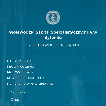
Wojewódzki Szpital Specjalistyczny nr 4 w
Bytomiu
Al. Legionów 10, 41-902 Bytom
NIP: 6262510567
REGON: 000296271
KRS: 0000054127
RPWDL: 000000013083
Numer umowy NFZ: 121/100463
•
Aktualności
•
O nas
•