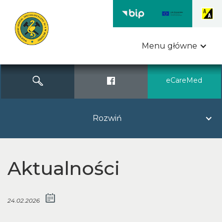
https://www.traditionrolex.com/4
Menu główne
A
A
A
A
A
eCareMed
Rozwiń
Aktualności
24.02.2026